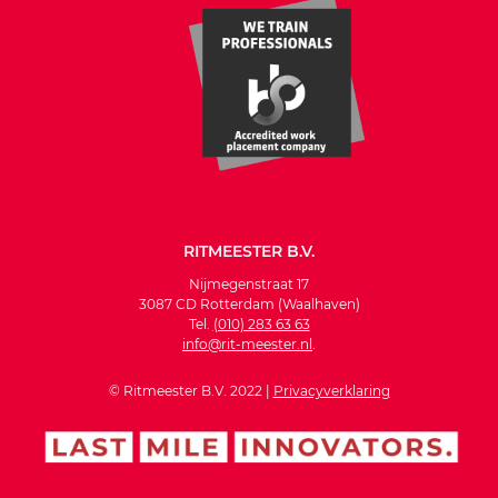
RITMEESTER B.V.
Nijmegenstraat 17
3087 CD Rotterdam (Waalhaven)
Tel.
(010) 283 63 63
info@rit-meester.nl
.
© Ritmeester B.V. 2022 |
Privacyverklaring