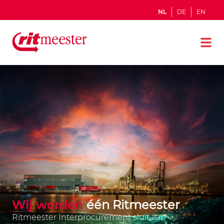
NL
DE
EN
Wij worden
één Ritmeester
Ritmeester Interprocurement sluit aan