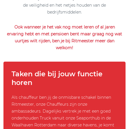
de veiligheid en het netjes houden van de
bedrijfsmiddelen.
Ook wanneer je het vak nog moet leren of al jaren
ervaring hebt en met pensioen bent maar graag nog wat
uurtjes wilt rijden, ben je bij Ritmeester meer dan
welkom!
Taken die bij jouw functie
horen
Als chauffeur ben jij de onmisbare schakel binnen
Ritmeester, onze Chauffeurs zijn onze
ambassadeurs. Dagelijks vertrek je met een goed
onderhouden Truck vanuit onze Seaporthub in de
Waalhaven Rotterdam naar diverse havens, je komt