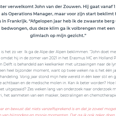
ter verwelkomt John van der Zouwen. Hij gaat vanaf 1 
 als Operations Manager, maar voor zijn start beklimt 
 in Frankrijk. “Afgelopen jaar heb ik de zwaarste berg 
 bedwongen, dus deze klim ga ik volbrengen met een
glimlach op mijn gezicht.”
 is het zo ver. Ik ga de Alpe der Alpen beklimmen. ”John doet m
 omdat hij in de zomer van 2021 in het Erasmus MC en Holland 
 Delft is behandeld aan keelkanker met uitzaaiingen naar de ly
 een heel bijzonder moment, want op twee weken na is het één ja
handeling. Vorig jaar stond mijn hele wereld in één keer stil en 
 achtbaan en de medische molen in. Kan ik beter worden? Hoe 
het uitgezaaid? Zes weken lang van onderzoek naar onderzoek m
i, het aanmeten van een masker, bestralingen en chemotherapi
r en bewust dat niets vanzelfsprekend is en dat je zoveel moge
 van bijzondere en mooie momenten. Dat ga ik ook zeker doen a