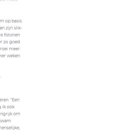
rm op basis
 zijn slik-
le fotonen
er zo goed
groei meer.
vier weken
r
eren. “Een
g ik ook
langrijk om
n kwam
enselijke,