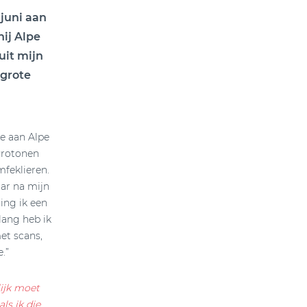
juni aan
hij Alpe
uit mijn
 grote
ee aan Alpe
Protonen
mfeklieren.
ar na mijn
ging ik een
lang heb ik
et scans,
e.”
lijk moet
ls ik die