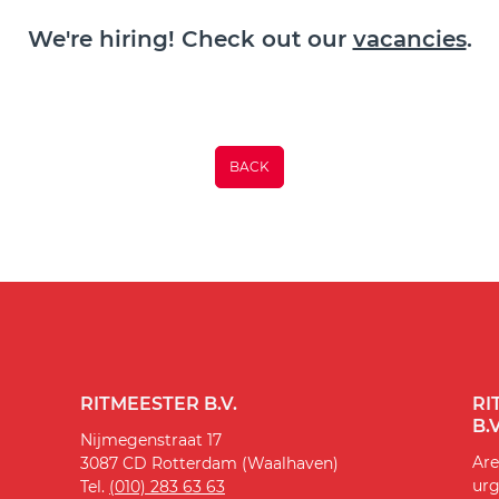
We're hiring! Check out our
vacancies
.
BACK
RITMEESTER B.V.
RI
B.V
Nijmegenstraat 17
Are
3087 CD Rotterdam (Waalhaven)
urg
Tel.
(010) 283 63 63