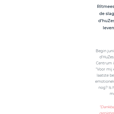
Ritmees
de slag
d’huZes
leven
Begin juni
d’HuZes
Centrum in
“Voor mij
laatste be
emotionele
nog? Is 
mr
“Dankbaa
genieten