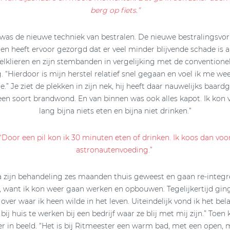
berg op fiets.”
 was de nieuwe techniek van bestralen. De nieuwe bestralingsvo
en heeft ervoor gezorgd dat er veel minder blijvende schade is aan
elklieren en zijn stembanden in vergelijking met de conventione
g. “Hierdoor is mijn herstel relatief snel gegaan en voel ik me we
e.” Je ziet de plekken in zijn nek, hij heeft daar nauwelijks baard
t een soort brandwond. En van binnen was ook alles kapot. Ik kon 
lang bijna niets eten en bijna niet drinken.”
“Door een pil kon ik 30 minuten eten of drinken. Ik koos dan voo
astronautenvoeding.”
a zijn behandeling zes maanden thuis geweest en gaan re-integr
, want ik kon weer gaan werken en opbouwen. Tegelijkertijd gin
ver waar ik heen wilde in het leven. Uiteindelijk vond ik het be
 bij huis te werken bij een bedrijf waar ze blij met mij zijn.” Toe
r in beeld. “Het is bij Ritmeester een warm bad, met een open, m