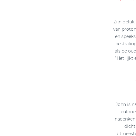
Zijn geluk
van proton
en speeks
bestralin
als de oud
“Het lijk
John is n
euforie
nadenken o
dicht
Ritmeeste