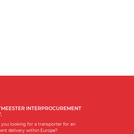
TMEESTER INTERPROCUREMENT
.
 you looking for a transporter for an
ent delivery within Europe?