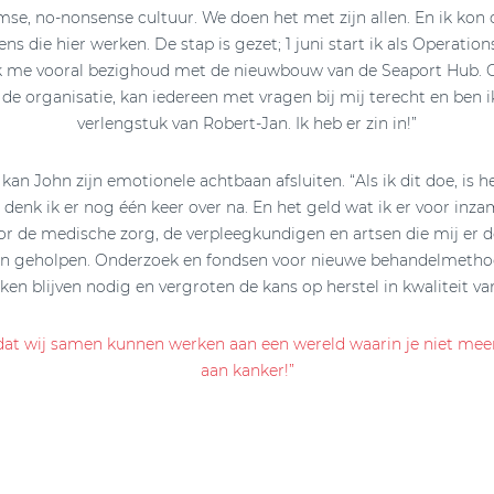
se, no-nonsense cultuur. We doen het met zijn allen. En ik kon 
ns die hier werken. De stap is gezet; 1 juni start ik als Operati
ik me vooral bezighoud met de nieuwbouw van de Seaport Hub. Oo
 de organisatie, kan iedereen met vragen bij mij terecht en ben i
verlengstuk van Robert-Jan. Ik heb er zin in!”
 kan John zijn emotionele achtbaan afsluiten. “Als ik dit doe, is h
 denk ik er nog één keer over na. En het geld wat ik er voor inza
or de medische zorg, de verpleegkundigen en artsen die mij er 
n geholpen. Onderzoek en fondsen voor nieuwe behandelmetho
ken blijven nodig en vergroten de kans op herstel in kwaliteit van
 dat wij samen kunnen werken aan een wereld waarin je niet me
aan kanker!”