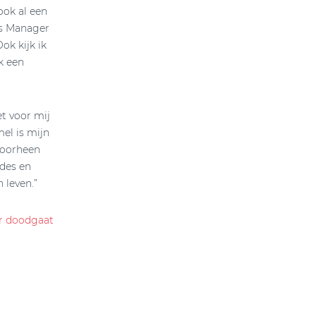
ook al een
ons Manager
k kijk ik
k een
et voor mij
mel is mijn
doorheen
des en
 leven.”
er doodgaat